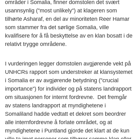
områder i Somalia, finner domstolen det svært
usannsynlig (”most unlikely”) at klageren som
tilhørte Asharaf, en del av minoriteten Reer Hamar
som stammer fra det sørlige Somalia, ville
kvalifisere for å få beskyttelse av en klan bosatt i de
relativt trygge områdene.
I vurderingen legger domstolen avgjørende vekt på
UNHCRs rapport som understreker at klansystemet
i Somalia er av avgjørende betydning (”crucial
importance”) for individer og på statens landrapport
om situasjonen for internt fordrevne. Det fremgår
av statens landrapport at myndighetene i
Somaliland hadde vedtatt et dekret som beordrer
alle internfordrevne å forlate området, og at
myndighetene i Puntland gjorde det klart at de kun
ville ta imot personer som tilhører samme klan eller