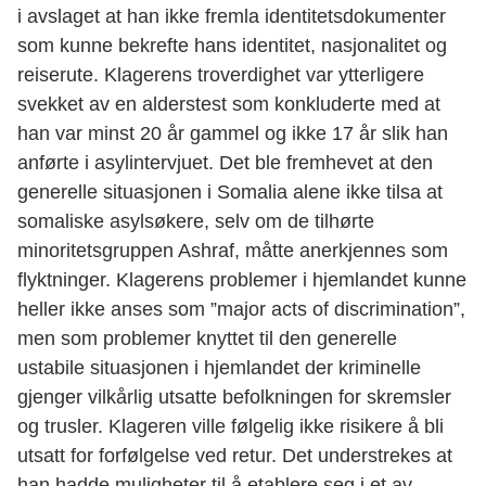
i avslaget at han ikke fremla identitetsdokumenter
som kunne bekrefte hans identitet, nasjonalitet og
reiserute. Klagerens troverdighet var ytterligere
svekket av en alderstest som konkluderte med at
han var minst 20 år gammel og ikke 17 år slik han
anførte i asylintervjuet. Det ble fremhevet at den
generelle situasjonen i Somalia alene ikke tilsa at
somaliske asylsøkere, selv om de tilhørte
minoritetsgruppen Ashraf, måtte anerkjennes som
flyktninger. Klagerens problemer i hjemlandet kunne
heller ikke anses som ”major acts of discrimination”,
men som problemer knyttet til den generelle
ustabile situasjonen i hjemlandet der kriminelle
gjenger vilkårlig utsatte befolkningen for skremsler
og trusler. Klageren ville følgelig ikke risikere å bli
utsatt for forfølgelse ved retur. Det understrekes at
han hadde muligheter til å etablere seg i et av