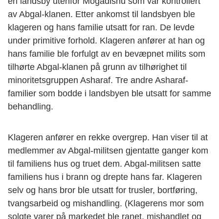
en landsby utenfor Mogadishu som var kontrollert
av Abgal-klanen. Etter ankomst til landsbyen ble
klageren og hans familie utsatt for ran. De levde
under primitive forhold. Klageren anfører at han og
hans familie ble forfulgt av en bevæpnet milits som
tilhørte Abgal-klanen på grunn av tilhørighet til
minoritetsgruppen Asharaf. Tre andre Asharaf-
familier som bodde i landsbyen ble utsatt for samme
behandling.
Klageren anfører en rekke overgrep. Han viser til at
medlemmer av Abgal-militsen gjentatte ganger kom
til familiens hus og truet dem. Abgal-militsen satte
familiens hus i brann og drepte hans far. Klageren
selv og hans bror ble utsatt for trusler, bortføring,
tvangsarbeid og mishandling. (Klagerens mor som
solgte varer på markedet ble ranet, mishandlet og