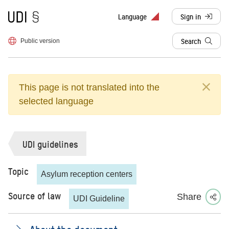
To frontpage
Language
Sign in
, redirects to d
Search
Public version
This page is not translated into the
selected language
UDI guidelines
Topic
Asylum reception centers
Source of law
Share
UDI Guideline