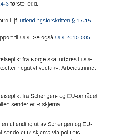
14-3
første ledd.
roll, jf.
utlendingsforskriften § 17-15
.
pport til UDI. Se også
UDI 2010-005
eiseplikt fra Norge skal utføres i DUF-
ksetter negativt vedtak». Arbeidstrinnet
treiseplikt fra Schengen- og EU-området
ollen sender et R-skjema.
er en utlending ut av Schengen og EU-
al sende et R-skjema via politiets