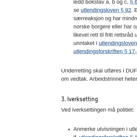
ledd bokstav a, b og c,
§ 
se
utlendingsloven § 92
. 
særreaksjon og har mindre
norske borgere eller har op
likevel rett til fritt retts
unntaket i
utlendingsloven
utlendingsforskriften § 17
Underretting skal utføres i DUF
om vedtak. Arbeidstrinnet heter
3. Iverksetting
Ved iverksettingen må politiet:
Anmerke utvisningen i utl