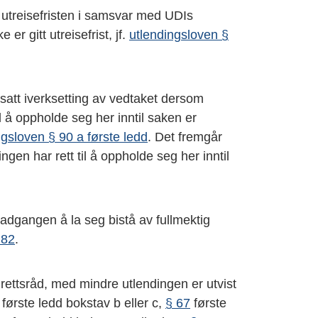
utreisefristen i samsvar med UDIs
 er gitt utreisefrist, jf.
utlendingsloven §
utsatt iverksetting av vedtaket dersom
il å oppholde seg her inntil saken er
ngsloven § 90 a første ledd
. Det fremgår
gen har rett til å oppholde seg her inntil
adgangen å la seg bistå av fullmektig
 82
.
tt rettsråd, med mindre utlendingen er utvist
første ledd bokstav b eller c,
§ 67
første