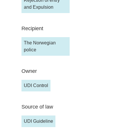
Rejection of entry
and Expulsion
Recipient
The Norwegian
police
Owner
UDI Control
Source of law
UDI Guideline