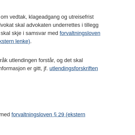
n om vedtak, klageadgang og utreisefrist
okat skal advokaten underrettes i tillegg
n skal skje i samsvar med
forvaltningsloven
kstern lenke)
.
råk utlendingen forstår, og det skal
formasjon er gitt, jf.
utlendingsforskriften
:
r med
forvaltningsloven § 29 (ekstern