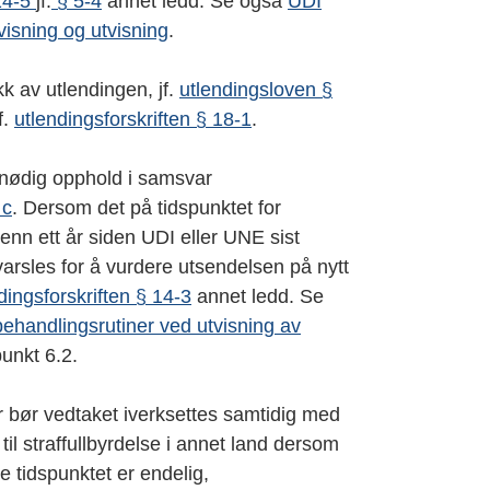
 14-5
jf.
§ 5-4
annet ledd. Se også
UDI
visning og utvisning
.
kk av utlendingen, jf.
utlendingsloven §
f.
utlendingsforskriften § 18-1
.
unødig opphold i samsvar
 c
. Dersom det på tidspunktet for
 enn ett år siden UDI eller UNE sist
arsles for å vurdere utsendelsen på nytt
dingsforskriften § 14-3
annet ledd. Se
handlingsrutiner ved utvisning av
unkt 6.2.
 bør vedtaket iverksettes samtidig med
 til straffullbyrdelse i annet land dersom
e tidspunktet er endelig,