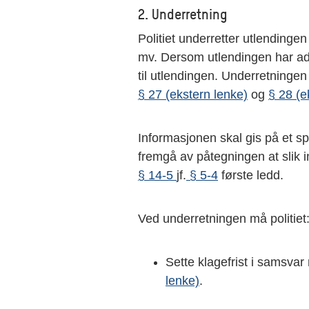
2. Underretning
Politiet underretter utlendinge
mv. Dersom utlendingen har adv
til utlendingen. Underretninge
§ 27 (ekstern lenke)
og
§ 28 (e
Informasjonen skal gis på et sp
fremgå av påtegningen at slik in
§ 14-5
jf.
§ 5-4
første ledd.
Ved underretningen må politiet
Sette klagefrist i samsva
lenke)
.