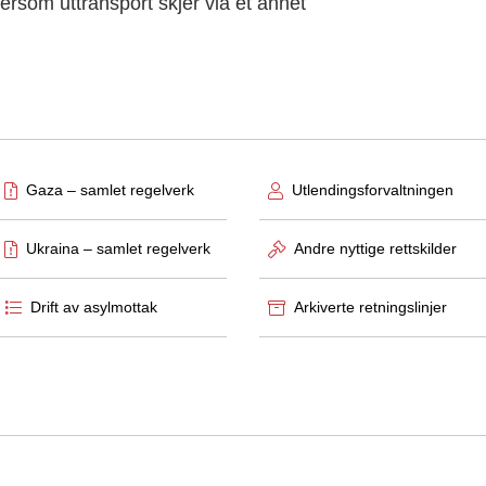
ersom uttransport skjer via et annet
ation
Gaza – samlet regelverk
Utlendingsforvaltningen
Ukraina – samlet regelverk
Andre nyttige rettskilder
Drift av asylmottak
Arkiverte retningslinjer