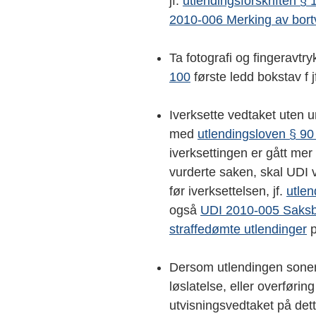
jf.
utlendingsforskriften §
2010-006
Merking av bort
Ta fotografi og fingeravtry
100
første ledd bokstav f j
Iverksette vedtaket uten 
med
utlendingsloven § 90
iverksettingen er gått mer
vurderte saken, skal UDI v
før iverksettelsen, jf.
utlen
også
UDI 2010-005 Saksbe
straffedømte utlendinger
p
Dersom utlendingen soner
løslatelse, eller overføring
utvisningsvedtaket på dett