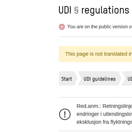
To frontpage
Skip
to
main
You are on the public version of
content
This page is not translated 
Start
UDI guidelines
U
Red.anm.: Retningslinje
endringer i utlendingsl
eksklusjon fra flyktnin