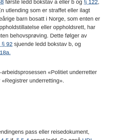
68
første ledd bokstav a eller b og
§ 122
,
En utlending som er straffet eller ilagt
årige barn bosatt i Norge, som enten er
pholdstillatelse eller oppholdsrett, har
råd uten behovsprøving. Dette følger av
 § 92
sjuende ledd bokstav b, og
-18a.
-arbeidsprosessen «Politiet underretter
 «Registrer underretting».
endingens pass eller reisedokument,