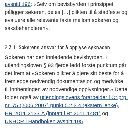
avsnitt 196
: «Selv om bevisbyrden i prinsippet
påligger søkeren, deles […] plikten til å stadfeste og
evaluere alle relevante fakta mellom søkeren og
saksbehandleren».
2.3.1. Søkerens ansvar for å opplyse søknaden
Søkeren har den innledende bevisbyrden. I
utlendingsloven § 93 fjerde ledd første punktum går
det frem at «Søkeren plikter å gjøre sitt beste for å
fremlegge nødvendig dokumentasjon og medvirke
til innhentingen av nødvendige opplysninger.» Dette
følger også av
utlendingslovens forarbeider i Ot.prp.
nr. 75 (2006-2007) punkt 5.2.3.4 (ekstern lenke)
,
HR-2011-2133-A (inntatt i Rt-2011-1481)
og
UNHCR i Håndboken avsnitt 195
.