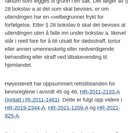
faktum som legges til grunn i en sak. Det følger av §
28 bokstav a at det som skal bevises, er om
utlendingen har en «velbegrunnet frykt for
forfølgelse. Etter § 28 bokstav b skal det bevises at
utlendingen uten å falle inn under bokstav a, likevel
står i reell fare for å bli utsatt for dødsstraff, tortur
eller annen umenneskelig eller nedverdigende
behandling eller straff ved tilbakevending til
hjemlandet.
Høyesterett har oppsummert rettstilstanden for
bevisreglene i avsnitt 45 og 46,
HR-2011-2133-A
(inntatt i Rt-2011-1481)
. Dette er fulgt opp videre i
HR-2019-2344-A
,
HR-2021-1209-A
og
HR-2022-
925-A
.