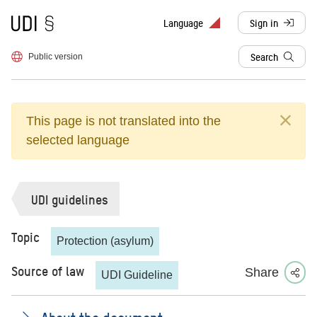
To frontpage
Language
Sign in
, redirects to d
Search
Public version
This page is not translated into the
selected language
UDI guidelines
Topic
Protection (asylum)
Source of law
Share
UDI Guideline