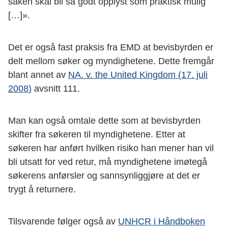
saken skal bli så godt opplyst som praktisk mulig
[…]».
Det er også fast praksis fra EMD at bevisbyrden er
delt mellom søker og myndighetene. Dette fremgår
blant annet av
NA. v. the United Kingdom (17. juli
2008)
avsnitt 111.
Man kan også omtale dette som at bevisbyrden
skifter fra søkeren til myndighetene. Etter at
søkeren har anført hvilken risiko han mener han vil
bli utsatt for ved retur, må myndighetene imøtegå
søkerens anførsler og sannsynliggjøre at det er
trygt å returnere.
Tilsvarende følger også av
UNHCR i Håndboken