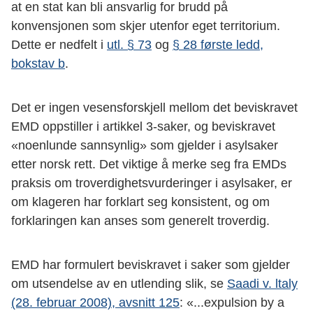
at en stat kan bli ansvarlig for brudd på
konvensjonen som skjer utenfor eget territorium.
Dette er nedfelt i
utl. § 73
og
§ 28 første ledd,
bokstav b
.
Det er ingen vesensforskjell mellom det beviskravet
EMD oppstiller i artikkel 3-saker, og beviskravet
«noenlunde sannsynlig» som gjelder i asylsaker
etter norsk rett. Det viktige å merke seg fra EMDs
praksis om troverdighetsvurderinger i asylsaker, er
om klageren har forklart seg konsistent, og om
forklaringen kan anses som generelt troverdig.
EMD har formulert beviskravet i saker som gjelder
om utsendelse av en utlending slik, se
Saadi v. ltaly
(28. februar 2008), avsnitt 125
: «...expulsion by a