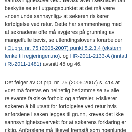
sannsynlighetsovervekt. Beviskravet i søknader om
beskyttelse er i utgangspunktet at det må være
«noenlunde sannsynlig» at søkeren risikerer
forfølgelse ved retur. Dette har sammenheng med
at søknadene ofte må avgjøres på grunnlag av
mangelfulle bevis, se utlendingslovens forarbeider
i
Ot.prp. nr. 75 (2006-2007) punkt 5.2.3.4 (ekstern
lenke til regjeringen.no)
. og
HR-2011-2133-A (inntatt
i Rt-2011-1481)
avsnitt 45 og 46.
Det følger av Ot.prp. nr. 75 (2006-2007) s. 414 at
«det må foretas en helhetlig bedømmelse av alle
relevante faktiske forhold og anførsler. Risikerer
søkeren å bli utsatt for forfølgelse ved retur hvis
anførslene i saken legges til grunn, kreves det ikke
sannsynlighetsovervekt for at søkerens forklaring er
riktig. Anførslene må likevel fremstå som noenlunde