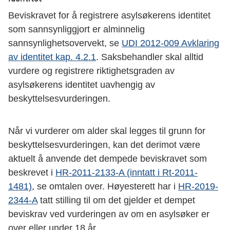
Beviskravet for å registrere asylsøkerens identitet
som sannsynliggjort er alminnelig
sannsynlighetsovervekt, se
UDI 2012-009 Avklaring
av identitet kap. 4.2.1
. Saksbehandler skal alltid
vurdere og registrere riktighetsgraden av
asylsøkerens identitet uavhengig av
beskyttelsesvurderingen.
Når vi vurderer om alder skal legges til grunn for
beskyttelsesvurderingen, kan det derimot være
aktuelt å anvende det dempede beviskravet som
beskrevet i
HR-2011-2133-A (inntatt i Rt-2011-
1481)
, se omtalen over. Høyesterett har i
HR-2019-
2344-A
tatt stilling til om det gjelder et dempet
beviskrav ved vurderingen av om en asylsøker er
over eller under 18 år.