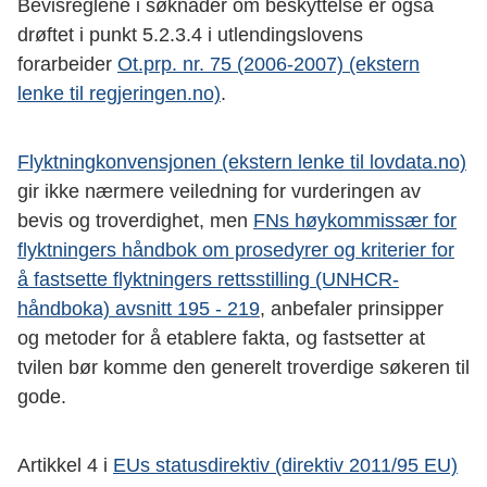
Bevisreglene i søknader om beskyttelse er også
drøftet i punkt 5.2.3.4 i utlendingslovens
forarbeider
Ot.prp. nr. 75 (2006-2007) (ekstern
lenke til regjeringen.no)
.
Flyktningkonvensjonen (ekstern lenke til lovdata.no)
gir ikke nærmere veiledning for vurderingen av
bevis og troverdighet, men
FNs høykommissær for
flyktningers håndbok om prosedyrer og kriterier for
å fastsette flyktningers rettsstilling (UNHCR-
håndboka) avsnitt 195 - 219
, anbefaler prinsipper
og metoder for å etablere fakta, og fastsetter at
tvilen bør komme den generelt troverdige søkeren til
gode.
Artikkel 4 i
EUs statusdirektiv (direktiv 2011/95 EU)