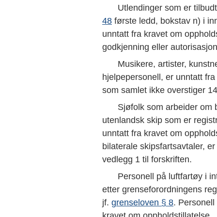
Utlendinger som er tilbudt
48
første ledd, bokstav n) i in
unntatt fra kravet om oppholdst
godkjenning eller autorisasjon
Musikere, artister, kunst
hjelpepersonell, er unntatt fr
74
som samlet ikke overstiger 14 
Sjøfolk som arbeider om b
utenlandsk skip som er registr
unntatt fra kravet om oppholds
bilaterale skipsfartsavtaler, er
vedlegg 1 til forskriften.
Personell på luftfartøy i in
etter grenseforordningens re
jf.
grenseloven § 8
. Personell
v.,
kravet om oppholdstillatelse.