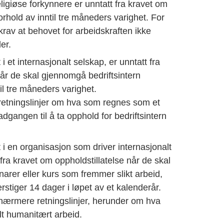
ligiøse forkynnere er unntatt fra kravet om
forhold av inntil tre måneders varighet. For
 krav at behovet for arbeidskraften ikke
er.
i et internasjonalt selskap, er unntatt fra
når de skal gjennomgå bedriftsintern
il tre måneders varighet.
 retningslinjer om hva som regnes som et
dgangen til å ta opphold for bedriftsintern
 i en organisasjon som driver internasjonalt
fra kravet om oppholdstillatelse når de skal
inarer eller kurs som fremmer slikt arbeid,
stiger 14 dager i løpet av et kalenderår.
 nærmere retningslinjer, herunder om hva
t humanitært arbeid.