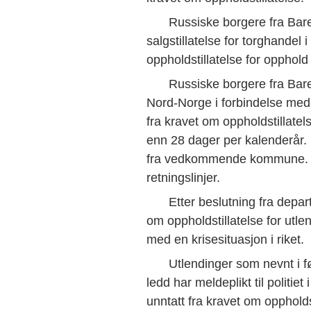
Russiske borgere fra Bar
salgstillatelse for torghandel 
oppholdstillatelse for opphold
 som
Russiske borgere fra Bare
jonen
Nord-Norge i forbindelse med
fra kravet om oppholdstillatels
enn 28 dager per kalenderår. D
m
fra vedkommende kommune. Ut
r eller
retningslinjer.
Etter beslutning fra depa
om oppholdstillatelse for utle
med en krisesituasjon i riket.
Utlendinger som nevnt i f
ledd har meldeplikt til politie
unntatt fra kravet om oppholdst
avtaler