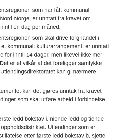
entsregionen som har fått kommunal
i Nord-Norge, er unntatt fra kravet om
 inntil en dag per måned.
ntsregionen som skal drive torghandel i
 et kommunalt kulturarrangement, er unntatt
e for inntil 14 dager, men likevel ikke mer
et er et vilkår at det foreligger samtykke
lendingsdirektoratet kan gi nærmere
rtementet kan det gjøres unntak fra kravet
ndinger som skal utføre arbeid i forbindelse
ørste ledd bokstav i, niende ledd og tiende
t i oppholdsdistriktet. Utlendinger som er
illatelse etter første ledd bokstav b, sjette