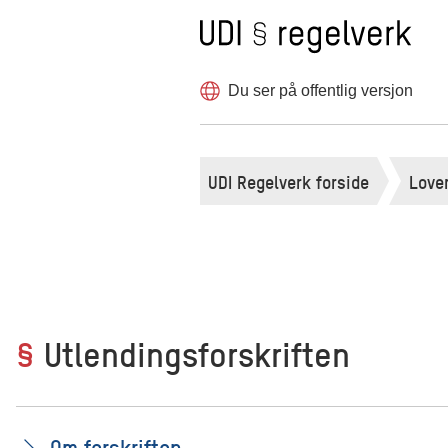
Til forsiden
Hopp
til
innholdet
Du ser på offentlig versjon
UDI Regelverk forside
Lover
§
Utlendingsforskriften
Om forskriften