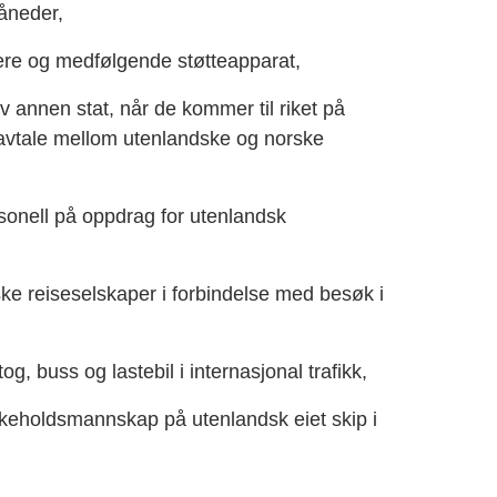
måneder,
vere og medfølgende støtteapparat,
av annen stat, når de kommer til riket på
avtale mellom utenlandske og norske
rsonell på oppdrag for utenlandsk
ske reiseselskaper i forbindelse med besøk i
g, buss og lastebil i internasjonal trafikk,
ikeholdsmannskap på utenlandsk eiet skip i