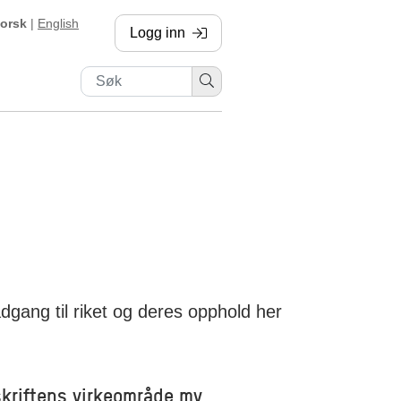
orsk
|
English
Logg inn
, sendes til annen side
dgang til riket og deres opphold her
skriftens virkeområde mv.