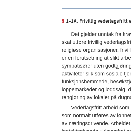
dt
§
1-1A. Frivillig vederlagsfritt
evelse
Det gjelder unntak fra krav
skal utføre frivillig vederlagsf
religiøse organisasjoner, frivi
dt
er en forutsetning at slikt a
sympatisører uten godtgjøring
aktiviteter slik som sosiale tj
funksjonshemmede, besøkstjen
loppemarkeder og loddsalg, di
rengjøring av lokaler på dugn
dt ILO-
Vederlagsfritt arbeid som 
185
som normalt utføres av lønnet
av næringsdrivende. Arbeidet