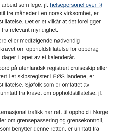
 arbeid som lege, jf.
helsepersonelloven §
ntil tre måneder i en norsk virksomhet, er
illatelse. Det er et vilkår at det foreligger
 fra relevant myndighet.
nere eller medfølgende nødvendig
a kravet om oppholdstillatelse for oppdrag
dager i løpet av et kalenderår.
ord på utenlandsk registrert cruiseskip eller
ert i et skipsregister i EØS-landene, er
tillatelse. Sjøfolk som er omfattet av
 unntatt fra kravet om oppholdstillatelse, jf.
ternasjonal trafikk har rett til opphold i Norge
gler om grensepassering og grensekontroll,
 som benytter denne retten, er unntatt fra