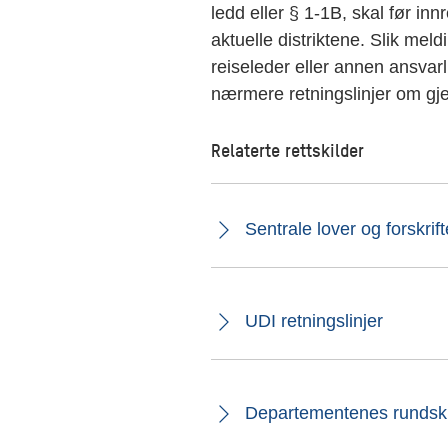
ledd eller § 1-1B, skal før innre
aktuelle distriktene. Slik mel
reiseleder eller annen ansvarl
stemenn
nærmere retningslinjer om gj
Relaterte rettskilder
Sentrale lover og forskrift
t av
UDI retningslinjer
Departementenes rundskri