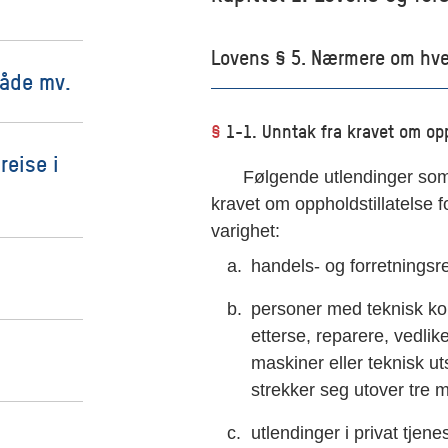
Lovens § 5. Nærmere om hvem
råde mv.
§
1-1. Unntak fra kravet om opp
reise i
Følgende utlendinger som i
kravet om oppholdstillatelse f
varighet:
handels- og forretningsr
personer med teknisk k
etterse, reparere, vedli
maskiner eller teknisk ut
strekker seg utover tre 
utlendinger i privat tje