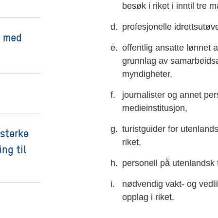
besøk i riket i inntil tre 
profesjonelle idrettsutø
e med
offentlig ansatte lønnet 
grunnlag av samarbeids
myndigheter,
journalister og annet pe
medieinstitusjon,
turistguider for utenland
 sterke
riket,
ng til
personell på utenlandsk to
nødvendig vakt- og vedl
opplag i riket.