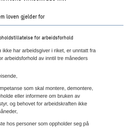
 loven gjelder for
holdstillatelse for arbeidsforhold
kke har arbeidsgiver i riket, er unntatt fra
or arbeidsforhold av inntil tre måneders
eisende,
ompetanse som skal montere, demontere,
keholde eller informere om bruken av
styr, og behovet for arbeidskraften ikke
måneder,
neste hos personer som oppholder seg på