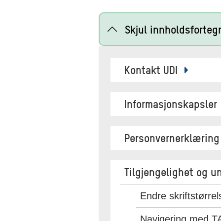
Skjul innholdsforteg
Kontakt UDI
Informasjonskapsler
Personvernerklærin
Tilgjengelighet og u
Endre skriftstørre
Navigering med T