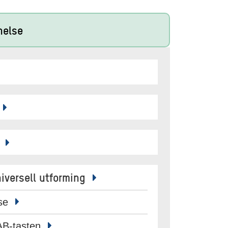
nelse
g
niversell utforming
lse
AB-tasten