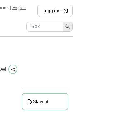
orsk
|
English
Logg inn
, sendes til annen side
Del
Skriv ut