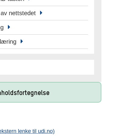
 av nettstedet
ng
klæring
nholdsfortegnelse
kstern lenke til udi.no)