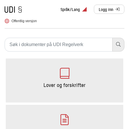
Til forsiden
Språk/Lang
Logg inn
, sendes til anne
Offentlig versjon
UDI Regelverk
Lover og forskrifter