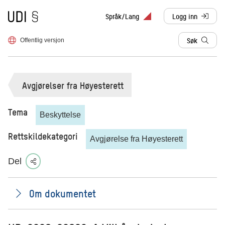
Til forsiden
Språk/Lang
Logg inn
, sendes til anne
Søk
Offentlig versjon
Avgjørelser fra Høyesterett
Tema
Beskyttelse
Rettskildekategori
Avgjørelse fra Høyesterett
Del
Om dokumentet