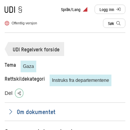
Til forsiden
Språk/Lang
Logg inn
, sendes til anne
Søk
Offentlig versjon
UDI Regelverk forside
Tema
Gaza
Rettskildekategori
Instruks fra departementene
Del
Om dokumentet