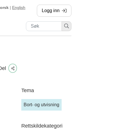
orsk
|
English
Logg inn
, sendes til annen side
Del
Tema
Bort- og utvisning
Rettskildekategori