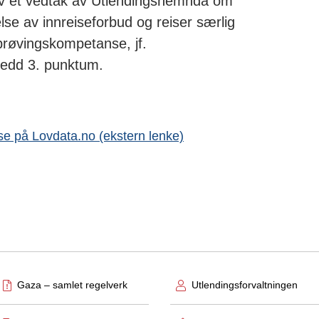
av et vedtak av Utlendingsnemnda om
e av innreiseforbud og reiser særlig
røvingskompetanse, jf.
 ledd 3. punktum.
se på Lovdata.no (ekstern lenke)
Gaza – samlet regelverk
Utlendingsforvaltningen