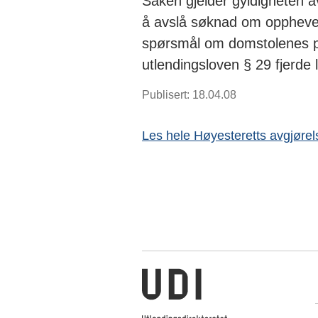
Saken gjelder gyldigheten 
å avslå søknad om opphevels
spørsmål om domstolenes p
utlendingsloven § 29 fjerde
Publisert: 18.04.08
Les hele Høyesteretts avgjørel
Utlendingsdirektoratet