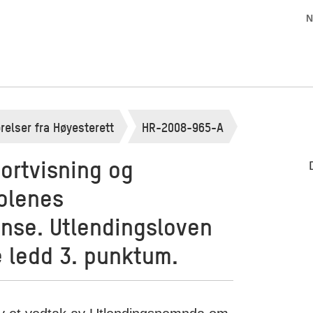
N
relser fra Høyesterett
HR-2008-965-A
ortvisning og
olenes
nse. Utlendingsloven
e ledd 3. punktum.