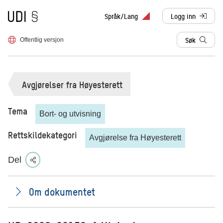
Til forsiden
Språk/Lang
Logg inn
, sendes til anne
Søk
Offentlig versjon
Avgjørelser fra Høyesterett
Tema
Bort- og utvisning
Rettskildekategori
Avgjørelse fra Høyesterett
Del
Om dokumentet