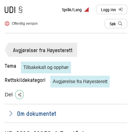
Til forsiden
Språk/Lang
Logg inn
, sendes til anne
Søk
Offentlig versjon
Avgjørelser fra Høyesterett
Tema
Tilbakekall og opphør
Rettskildekategori
Avgjørelse fra Høyesterett
Del
Om dokumentet