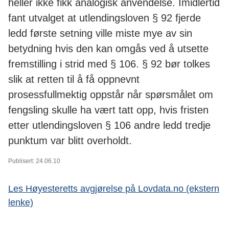
heller ikke fikk analogisk anvendelse. Imidlertid
fant utvalget at utlendingsloven § 92 fjerde
ledd første setning ville miste mye av sin
betydning hvis den kan omgås ved å utsette
fremstilling i strid med § 106. § 92 bør tolkes
slik at retten til å få oppnevnt
prosessfullmektig oppstår når spørsmålet om
fengsling skulle ha vært tatt opp, hvis fristen
etter utlendingsloven § 106 andre ledd tredje
punktum var blitt overholdt.
Publisert: 24.06.10
Les Høyesteretts avgjørelse på Lovdata.no (ekstern
lenke)