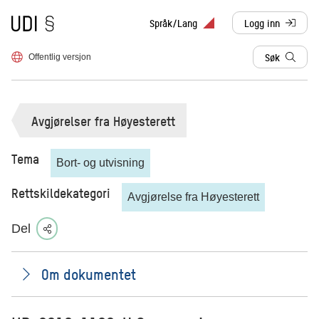
Til forsiden
Språk/Lang
Logg inn
, sendes til anne
Søk
Offentlig versjon
Avgjørelser fra Høyesterett
Tema
Bort- og utvisning
Rettskildekategori
Avgjørelse fra Høyesterett
Del
Om dokumentet