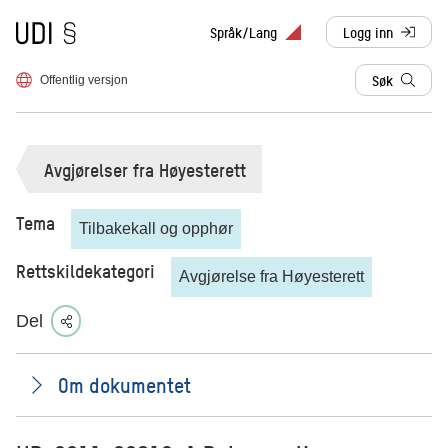
Til forsiden
Språk/Lang
Logg inn
, sendes til anne
Søk
Offentlig versjon
Avgjørelser fra Høyesterett
Tema
Tilbakekall og opphør
Rettskildekategori
Avgjørelse fra Høyesterett
Del
Om dokumentet