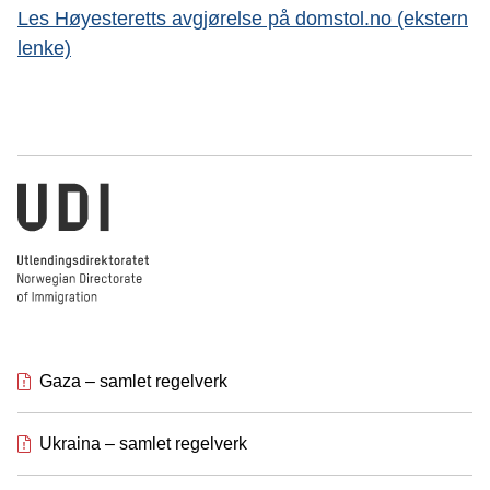
Les Høyesteretts avgjørelse på domstol.no (ekstern
lenke)
Utlendingsdirektoratet
Gaza – samlet regelverk
Ukraina – samlet regelverk