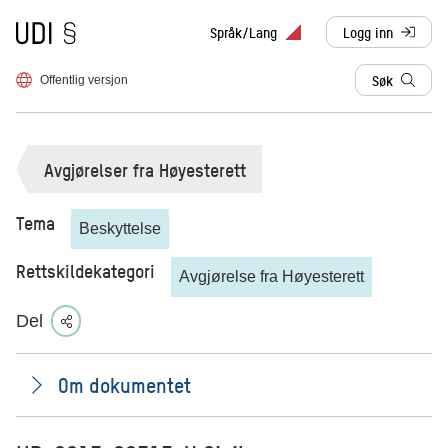
Til forsiden
Språk/Lang
Logg inn
, sendes til anne
Søk
Offentlig versjon
Avgjørelser fra Høyesterett
Tema
Beskyttelse
Rettskildekategori
Avgjørelse fra Høyesterett
Del
Om dokumentet