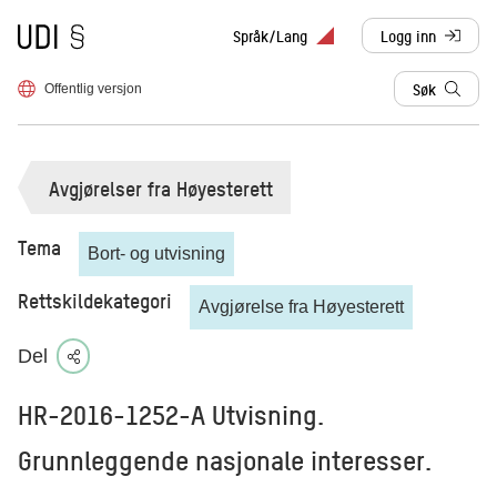
Til forsiden
Språk/Lang
Logg inn
, sendes til anne
Søk
Offentlig versjon
Avgjørelser fra Høyesterett
Tema
Bort- og utvisning
Rettskildekategori
Avgjørelse fra Høyesterett
Del
HR-2016-1252-A Utvisning.
Grunnleggende nasjonale interesser.