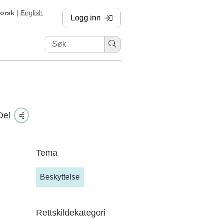
orsk
|
English
Logg inn
, sendes til annen side
Del
Tema
Beskyttelse
Rettskildekategori