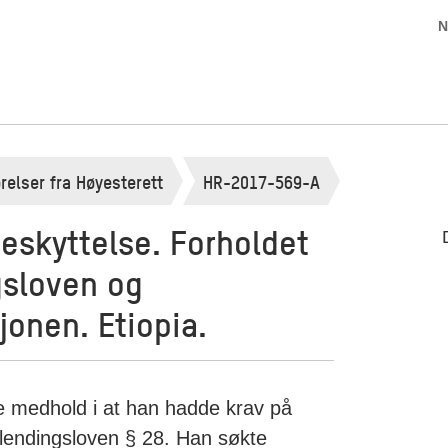
N
relser fra Høyesterett
HR-2017-569-A
skyttelse. Forholdet
gsloven og
jonen. Etiopia.
ke medhold i at han hadde krav på
utlendingsloven § 28. Han søkte