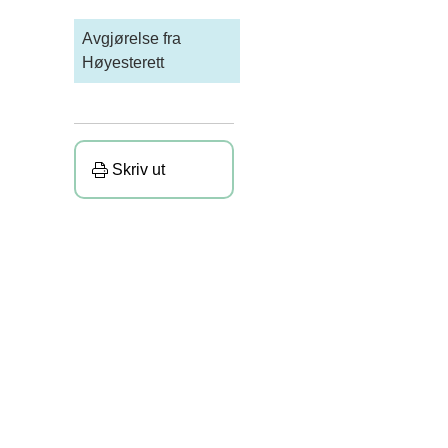
Avgjørelse fra
Høyesterett
Skriv ut