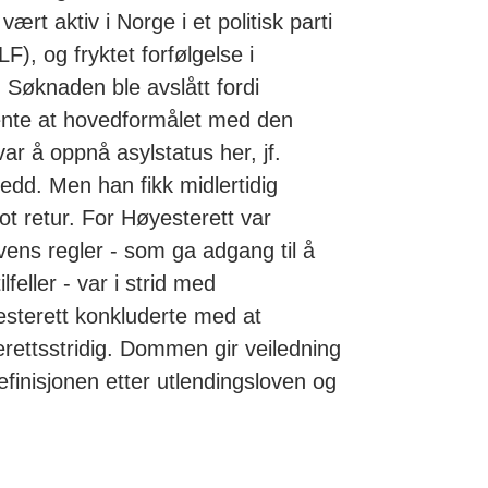
ært aktiv i Norge i et politisk parti
F), og fryktet forfølgelse i
 Søknaden ble avslått fordi
nte at hovedformålet med den
 var å oppnå asylstatus her, jf.
ledd. Men han fikk midlertidig
ot retur. For Høyesterett var
ens regler - som ga adgang til å
ilfeller - var i strid med
esterett konkluderte med at
rettsstridig. Dommen gir veiledning
definisjonen etter utlendingsloven og