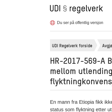
Til forsiden
Hopp
til
innholdet
Du ser på offentlig versjon
UDI Regelverk forside
Avgjø
HR-2017-569-A Be
mellom utlendin
flyktningkonvens
En mann fra Etiopia fikk ik
status som flyktning etter 