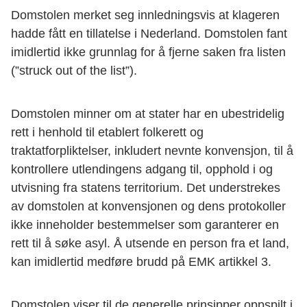
Domstolen merket seg innledningsvis at klageren
hadde fått en tillatelse i Nederland. Domstolen fant
imidlertid ikke grunnlag for å fjerne saken fra listen
(”struck out of the list”).
Domstolen minner om at stater har en ubestridelig
rett i henhold til etablert folkerett og
traktatforpliktelser, inkludert nevnte konvensjon, til å
kontrollere utlendingens adgang til, opphold i og
utvisning fra statens territorium. Det understrekes
av domstolen at konvensjonen og dens protokoller
ikke inneholder bestemmelser som garanterer en
rett til å søke asyl. Å utsende en person fra et land,
kan imidlertid medføre brudd på EMK artikkel 3.
Domstolen viser til de generelle prinsipper oppspilt i