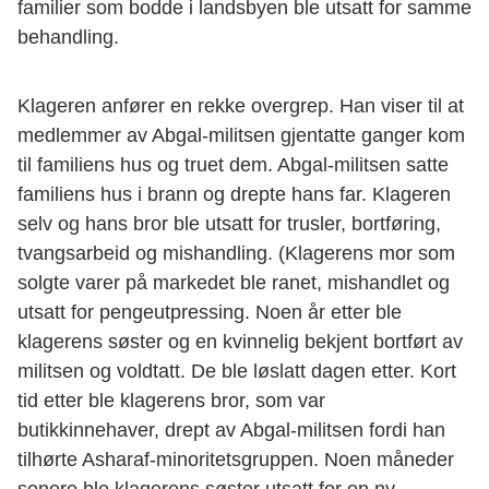
familier som bodde i landsbyen ble utsatt for samme
behandling.
Klageren anfører en rekke overgrep. Han viser til at
medlemmer av Abgal-militsen gjentatte ganger kom
til familiens hus og truet dem. Abgal-militsen satte
familiens hus i brann og drepte hans far. Klageren
selv og hans bror ble utsatt for trusler, bortføring,
tvangsarbeid og mishandling. (Klagerens mor som
solgte varer på markedet ble ranet, mishandlet og
utsatt for pengeutpressing. Noen år etter ble
klagerens søster og en kvinnelig bekjent bortført av
militsen og voldtatt. De ble løslatt dagen etter. Kort
tid etter ble klagerens bror, som var
butikkinnehaver, drept av Abgal-militsen fordi han
tilhørte Asharaf-minoritetsgruppen. Noen måneder
senere ble klagerens søster utsatt for en ny