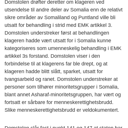
Domstolen drøfter deretter om klageren ved
utsendelse til andre deler av Somalia enn de relativt
sikre områder av Somaliland og Puntland ville bli
utsatt for behandling i strid med EMK artikkel 3.
Domstolen understreker først at behandlingen
klageren hadde vært utsatt for i Somalia kunne
kategoriseres som umenneskelig behandling i EMK
artikkel 3s forstand. Domstolen viser i den
forbindelse til at klagerens far ble drept, og at
klageren hadde blitt slått, sparket, utsatt for
tvangsarbeid og ranet. Domstolen understreker at
personer som tilhører minoritetsgrupper i Somalia,
blant annet Asharaf-minoritetsgruppen, har vært og
fortsatt er sårbare for menneskerettighetsbrudd.
Slike menneskerettighetsbrudd er veldokumentert.
Domstolen slår fast i punkt 141 og 147 at staten har