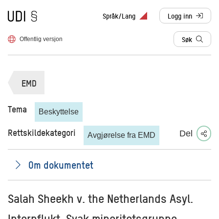
Til forsiden
Språk/Lang
Logg inn
, sendes til anne
Søk
Offentlig versjon
EMD
Tema
Beskyttelse
Rettskildekategori
Del
Avgjørelse fra EMD
Om dokumentet
Salah Sheekh v. the Netherlands Asyl.
Internflukt. Svak minoritetsgruppe.