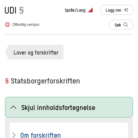
Til forsiden
Språk/Lang
Logg inn
, sendes til anne
Søk
Offentlig versjon
Lover og forskrifter
§
Statsborgerforskriften
Skjul innholdsfortegnelse
Om forskriften