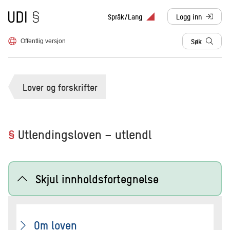
Til forsiden
Språk/Lang
Logg inn
, sendes til anne
Søk
Offentlig versjon
Lover og forskrifter
§
Utlendingsloven – utlendl
Skjul innholdsfortegnelse
Om loven