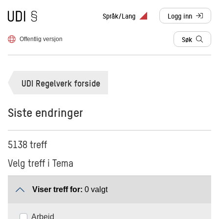
Til forsiden
Språk/Lang
Logg inn
, sendes til anne
Søk
Offentlig versjon
UDI Regelverk forside
Siste endringer
5138 treff
Velg treff i Tema
Viser treff for:
0 valgt
Arbeid