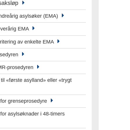
 saksløp
indreårig asylsøker (EMA)
overårig EMA
oritering av enkelte EMA
osedyren
MR-prosedyren
til «første asylland» eller «trygt
r for grenseprosedyre
 for asylsøknader i 48-timers