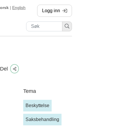
orsk
|
English
Logg inn
, sendes til annen side
Del
Tema
Beskyttelse
Saksbehandling