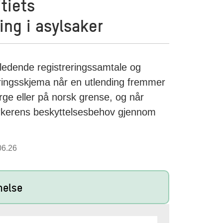
tiets
ing i asylsaker
innledende registreringssamtale og
eringsskjema når en utlending fremmer
ge eller på norsk grense, og når
lsøkerens beskyttelsesbehov gjennom
06.26
nelse