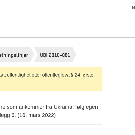
N
etningslinjer
UDI 2010-081
t offentlighet etter offentleglova § 24 første
kere som ankommer fra Ukraina: følg egen
dlegg 6. (16. mars 2022)