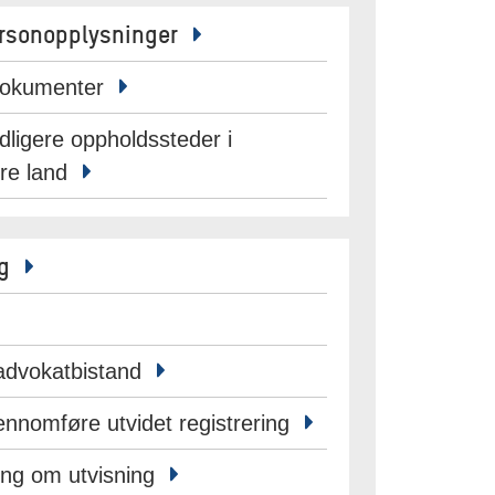
personopplysninger
-dokumenter
idligere oppholdssteder i
re land
ng
 advokatbistand
ennomføre utvidet registrering
ing om utvisning