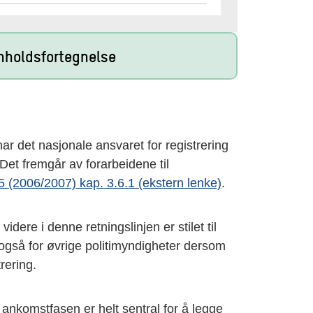
nnholdsfortegnelse
har det nasjonale ansvaret for registrering
Det fremgår av forarbeidene til
5 (2006/2007) kap. 3.6.1 (ekstern lenke)
.
idere i denne retningslinjen er stilet til
 også for øvrige politimyndigheter dersom
rering.
ankomstfasen er helt sentral for å legge