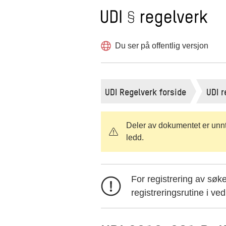
Til forsiden
Hopp
til
innholdet
Du ser på offentlig versjon
UDI Regelverk forside
UDI r
Deler av dokumentet er unntat
ledd.
For registrering av sø
registreringsrutine i ve