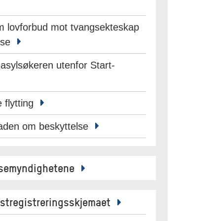
m lovforbud mot tvangsekteskap
lse
 asylsøkeren utenfor Start-
e flytting
naden om beskyttelse
helsemyndighetene
mstregistreringsskjemaet