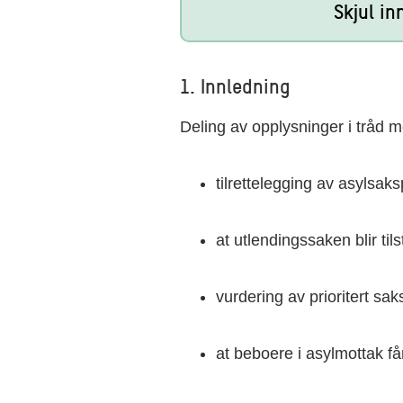
Skjul in
1. Innledning
Deling av opplysninger i tråd me
tilrettelegging av asylsak
at utlendingssaken blir tils
vurdering av prioritert sa
at beboere i asylmottak får