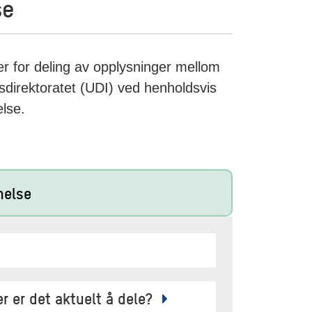
se
er for deling av opplysninger mellom
direktoratet (UDI) ved henholdsvis
else.
nelse
er er det aktuelt å dele?