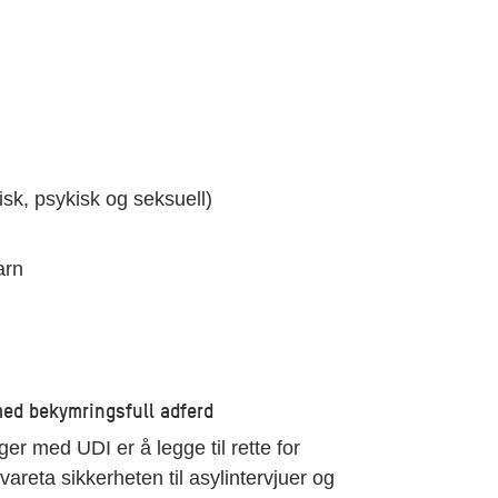
isk, psykisk og seksuell)
arn
med bekymringsfull adferd
r med UDI er å legge til rette for
vareta sikkerheten til asylintervjuer og