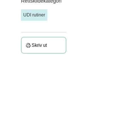
Rettskildekategori
UDI rutiner
Skriv ut