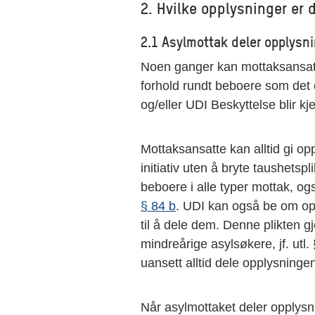
2. Hvilke opplysninger er 
2.1 Asylmottak deler opplysn
Noen ganger kan mottaksansatte
forhold rundt beboere som det 
og/eller UDI Beskyttelse blir k
Mottaksansatte kan alltid gi op
initiativ uten å bryte taushetsp
beboere i alle typer mottak, og
§ 84 b
. UDI kan også be om opp
til å dele dem. Denne plikten g
mindreårige asylsøkere, jf. utl
uansett alltid dele opplysningene
Når asylmottaket deler opplysn