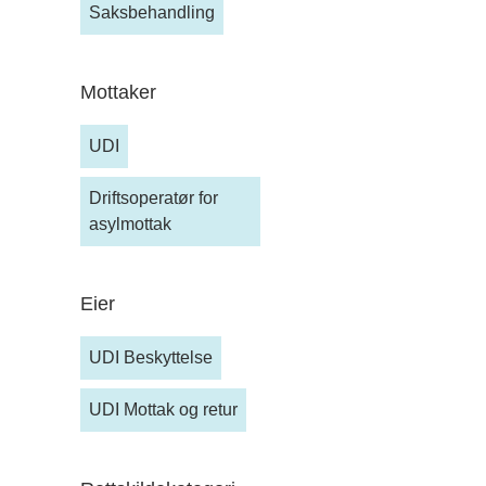
Saksbehandling
Mottaker
UDI
Driftsoperatør for
asylmottak
Eier
UDI Beskyttelse
UDI Mottak og retur