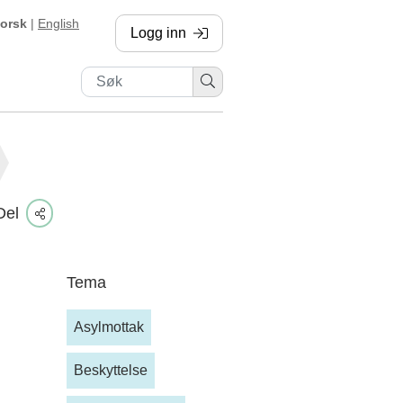
orsk
|
English
Logg inn
, sendes til annen side
Del
Tema
Asylmottak
Beskyttelse