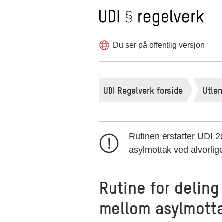
Til forsiden
Hopp
til
innholdet
Du ser på offentlig versjon
UDI Regelverk forside
Utle
Rutinen erstatter UDI 
asylmottak ved alvorlig
Rutine for deling
mellom asylmotta