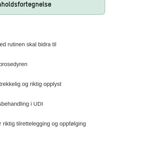
nholdsfortegnelse
d rutinen skal bidra til
sprosedyren
trekkelig og riktig opplyst
ksbehandling i UDI
 riktig tilrettelegging og oppfølging