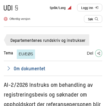
Til forsiden
Språk/Lang
Logg inn
, sendes til anne
Søk
Offentlig versjon
Departementenes rundskriv og instrukser
Tema
Del
EU/EØS
Om dokumentet
AI-2/2026 Instruks om behandling av
registreringsbevis og søknader om
oppholdskort der referansepersonen blir