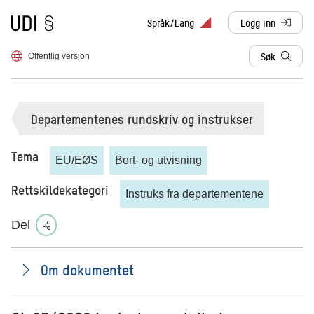
Til forsiden
Språk/Lang
Logg inn
, sendes til anne
Søk
Offentlig versjon
Departementenes rundskriv og instrukser
Tema
EU/EØS
Bort- og utvisning
Rettskildekategori
Instruks fra departementene
Del
Om dokumentet