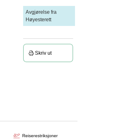
Avgjørelse fra
Høyesterett
Skriv ut
Reiserestriksjoner