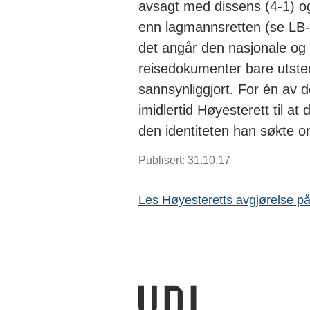
avsagt med dissens (4-1) og
enn lagmannsretten (se LB-2
det angår den nasjonale og 
reisedokumenter bare utsted
sannsynliggjort. For én av 
imidlertid Høyesterett til at
den identiteten han søkte o
Publisert: 31.10.17
Les Høyesteretts avgjørelse på
Utlendingsdirektoratet