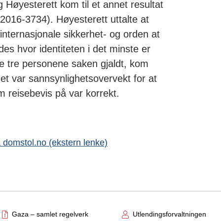
 Høyesterett kom til et annet resultat
016-3734). Høyesterett uttalte at
internasjonale sikkerhet- og orden at
es hvor identiteten i det minste er
de tre personene saken gjaldt, kom
 det var sannsynlighetsovervekt for at
m reisebevis på var korrekt.
 domstol.no (ekstern lenke)
Gaza – samlet regelverk
Utlendingsforvaltningen