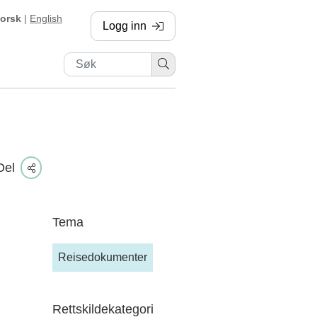
orsk
|
English
Logg inn
, sendes til annen side
Del
Tema
Reisedokumenter
Rettskildekategori