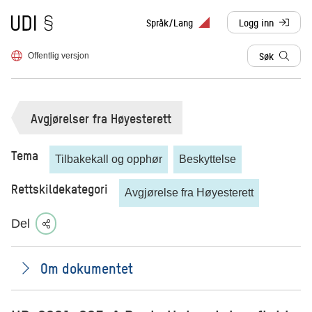
Til forsiden
Språk/Lang
Logg inn
, sendes til anne
Søk
Offentlig versjon
Avgjørelser fra Høyesterett
Tema
Tilbakekall og opphør
Beskyttelse
Rettskildekategori
Avgjørelse fra Høyesterett
Del
Om dokumentet