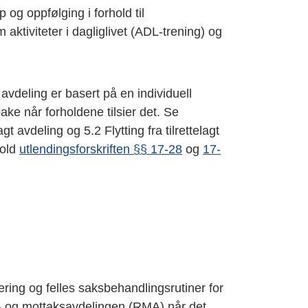
 og oppfølging i forhold til
ktiviteter i dagliglivet (ADL-trening) og
t avdeling er basert på en individuell
bake når forholdene tilsier det. Se
lagt avdeling og 5.2 Flytting fra tilrettelagt
hold
utlendingsforskriften §§ 17-28
og
17-
ering og felles saksbehandlingsrutiner for
n- og mottaksavdelingen (RMA) når det