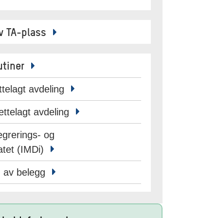
 av TA-plass
utiner
rettelagt avdeling
lrettelagt avdeling
tegrerings- og
atet (IMDi)
 av belegg