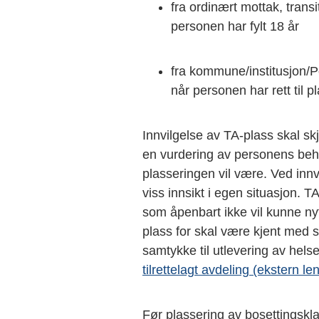
fra ordinært mottak, tran
personen har fylt 18 år
fra kommune/institusjon/Po
når personen har rett til p
Innvilgelse av TA-plass skal skj
en vurdering av personens beh
plasseringen vil være. Ved in
viss innsikt i egen situasjon. T
som åpenbart ikke vil kunne nyt
plass for skal være kjent med 
samtykke til utlevering av hels
tilrettelagt avdeling (ekstern le
Før plassering av bosettingskl