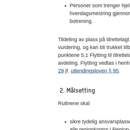
Personer som trenger hjelp
hverdagsmestring gjennom a
botrening.
Tildeling av plass på tilrettelag
vurdering, og kan bli trukket til
punktene 5.1 Flytting til tilrette
avdeling. Flytting vedtas i hen
29
jf.
utlendingsloven § 95
.
2. Målsetting
Rutinene skal
sikre tydelig ansvarsplass
alle regionkontor i Regio