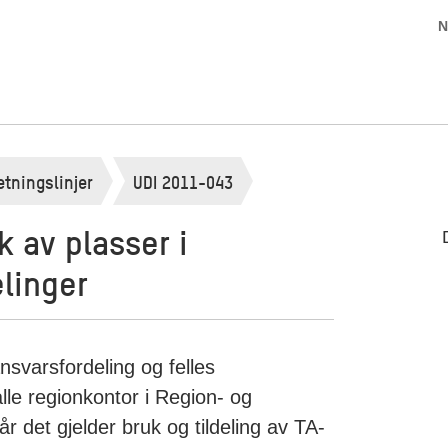
N
etningslinjer
UDI 2011-043
 av plasser i
elinger
ansvarsfordeling og felles
lle regionkontor i Region- og
 det gjelder bruk og tildeling av TA-