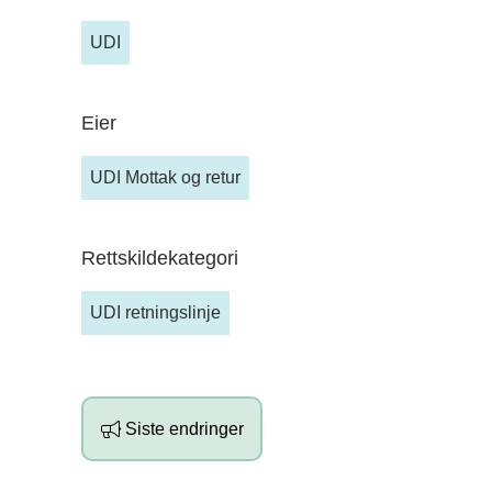
UDI
Eier
UDI Mottak og retur
Rettskildekategori
UDI retningslinje
Siste endringer