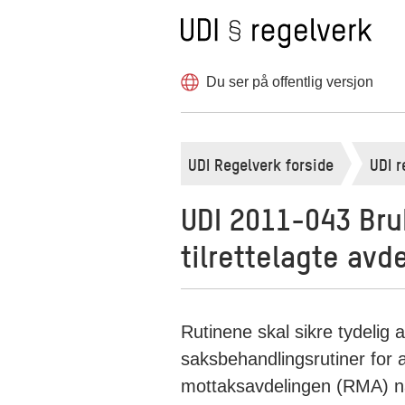
Til forsiden
Hopp
til
innholdet
Du ser på offentlig versjon
UDI Regelverk forside
UDI r
UDI 2011-043 Bruk
tilrettelagte avd
Rutinene skal sikre tydelig 
saksbehandlingsrutiner for a
mottaksavdelingen (RMA) når