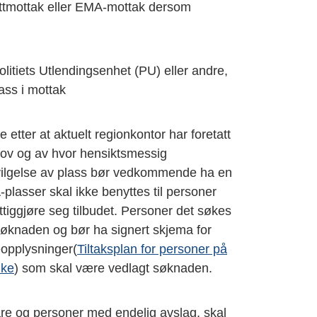
sittmottak eller EMA-mottak dersom
litiets Utlendingsenhet (PU) eller andre,
lass i mottak
e etter at aktuelt regionkontor har foretatt
ov og av hvor hensiktsmessig
nvilgelse av plass bør vedkommende ha en
A-plasser skal ikke benyttes til personer
tiggjøre seg tilbudet. Personer det søkes
søknaden og bør ha signert skjema for
eopplysninger(
Tiltaksplan for personer på
nke
) som skal være vedlagt søknaden.
are og personer med endelig avslag, skal