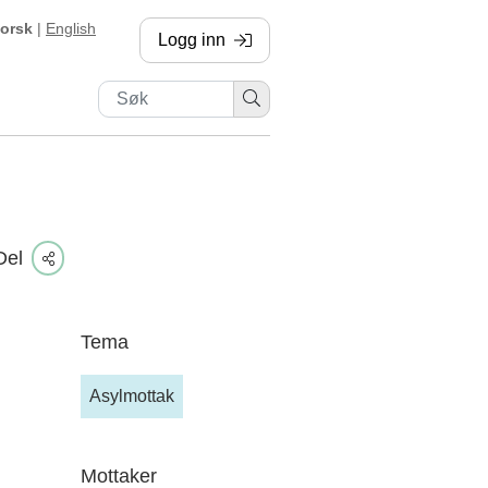
orsk
|
English
Logg inn
, sendes til annen side
Del
Tema
Asylmottak
Mottaker