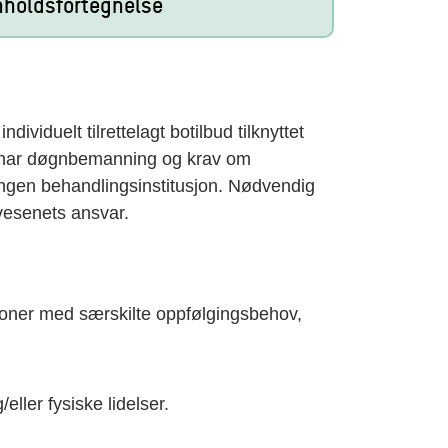
nholdsfortegnelse
ndividuelt tilrettelagt botilbud tilknyttet
 har døgnbemanning og krav om
 ingen behandlingsinstitusjon. Nødvendig
vesenets ansvar.
soner med særskilte oppfølgingsbehov,
ller fysiske lidelser.