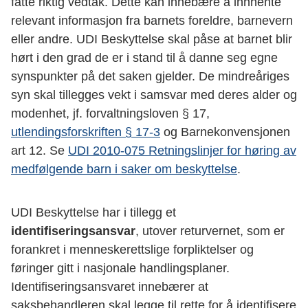
fatte riktig vedtak. Dette kan innebære å innhente
relevant informasjon fra barnets foreldre, barnevern
eller andre. UDI Beskyttelse skal påse at barnet blir
hørt i den grad de er i stand til å danne seg egne
synspunkter på det saken gjelder. De mindreåriges
syn skal tillegges vekt i samsvar med deres alder og
modenhet, jf. forvaltningsloven § 17,
utlendingsforskriften § 17-3
og Barnekonvensjonen
art 12. Se
UDI 2010-075 Retningslinjer for høring av
medfølgende barn i saker om beskyttelse
.
UDI Beskyttelse har i tillegg et
identifiseringsansvar
, utover returvernet, som er
forankret i menneskerettslige forpliktelser og
føringer gitt i nasjonale handlingsplaner.
Identifiseringsansvaret innebærer at
saksbehandleren skal legge til rette for å identifisere