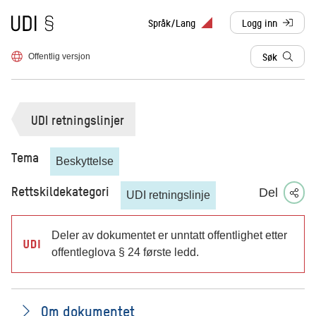
Til forsiden
Språk/Lang
Logg inn
, sendes til anne
Søk
Offentlig versjon
UDI retningslinjer
Tema
Beskyttelse
Rettskildekategori
Del
UDI retningslinje
Deler av dokumentet er unntatt offentlighet etter
offentleglova § 24 første ledd.
Om dokumentet