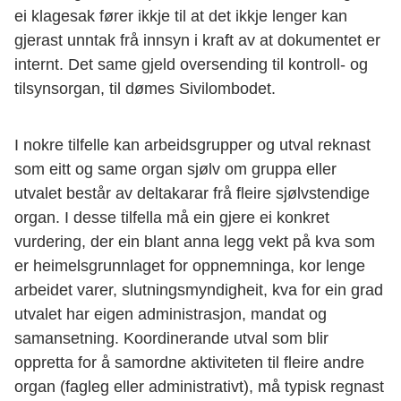
ei klagesak fører ikkje til at det ikkje lenger kan
gjerast unntak frå innsyn i kraft av at dokumentet er
internt. Det same gjeld oversending til kontroll- og
tilsynsorgan, til dømes Sivilombodet.
I nokre tilfelle kan arbeidsgrupper og utval reknast
som eitt og same organ sjølv om gruppa eller
utvalet består av deltakarar frå fleire sjølvstendige
organ. I desse tilfella må ein gjere ei konkret
vurdering, der ein blant anna legg vekt på kva som
er heimelsgrunnlaget for oppnemninga, kor lenge
arbeidet varer, slutningsmyndigheit, kva for ein grad
utvalet har eigen administrasjon, mandat og
samansetning. Koordinerande utval som blir
oppretta for å samordne aktiviteten til fleire andre
organ (fagleg eller administrativt), må typisk regnast