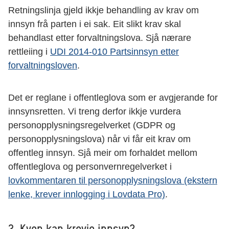
Retningslinja gjeld ikkje behandling av krav om
innsyn frå parten i ei sak. Eit slikt krav skal
behandlast etter forvaltningslova. Sjå nærare
rettleiing i
UDI 2014-010 Partsinnsyn etter
forvaltningsloven
.
Det er reglane i offentleglova som er avgjerande for
innsynsretten. Vi treng derfor ikkje vurdera
personopplysningsregelverket (GDPR og
personopplysningslova) når vi får eit krav om
offentleg innsyn. Sjå meir om forhaldet mellom
offentleglova og personvernregelverket i
lovkommentaren til personopplysningslova (ekstern
lenke, krever innlogging i Lovdata Pro)
.
2. Kven kan krevje innsyn?