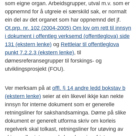
som eigne organ. Arbeidsgrupper, utval m.v. som er
oppnemnd for å utgreie ei særskild sak, er normalt
ein del av det organet som har oppnemnd det jf.
Ot.prp. nr. 102 (2004-2005) Om lov om rett til innsyn
i dokument i offentleg verksemd (offentleglova) side
131 (ekstern lenke)
og
Rettleiar til offentleglova
punkt 7.2.2.3 (ekstern lenke)
, til
dømesreferansegrupper til forskings- og
utviklingsprosjekt (FOU).
Ver merksam på at
offl. § 14 andre ledd bokstav b
(ekstern lenke)
seier at ein likevel ikkje kan nekte
innsyn for interne dokument som er generelle
retningsliner for sakshandsaminga. Døme på slike
dokument er generelt utforma skriv om korleis
regelverk skal tolkast, retningsliner for utøving av