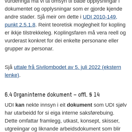
vurderinga må vi ta omsyn til både opplysningar i
dokumentet og opplysningar som er gjorde kjende
andre stader. Sjå meir om dette i
UDI 2010-149,
punkt 2.5.1.8
. Reint teoretisk moglegheit for kopling
er ikkje tilstrekkeleg. Koplingsfaren må vera reell og
vurderast konkret for dei enkelte personane eller
grupper av personar.
Sjå
uttale frå Sivilombodet av 5. juli 2022 (ekstern
lenke)
.
6.4 Organinterne dokument – offl. § 14
UDI
kan
nekte innsyn i eit
dokument
som UDI sjølv
har utarbeidd for si eiga interne saksførebuing.
Dette omfattar framlegg, utkast, konsept, skisser,
utgreiingar og liknande arbeidsdokument som blir