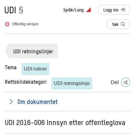
Til forsiden
Språk/Lang
Logg inn
, sendes til anne
Søk
Offentlig versjon
UDI retningslinjer
Tema
UDI rutiner
Rettskildekategori
Del
UDI retningslinje
Om dokumentet
UDI 2016-006 Innsyn etter offentleglova