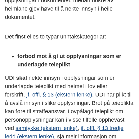
opplysningar i dokumentet, medan nokre av
heimlane gjev høve til å nekte innsyn i heile
dokumentet.
Det finst elles to typar unntakskategoriar:
forbod mot å gi ut opplysningar som er
underlagde teieplikt
UDI
skal
nekte innsyn i opplysningar som er
underlagde teieplikt med heimel i lov eller
forskrift,
jf.
offl
. § 13 (ekstern lenke)
. UDI har plikt til
å avslå innsyn i slike opplysningar. Brot på teieplikta
kan føre til straffeansvar. Lovpålagd teieplikt om
personopplysningar kan i visse tilfelle opphevast
ved
samtykke (ekstern lenke)
,
jf.
offl
. § 13 tredje
ledd (ekstern lenke)
, sjå meir informasjon om