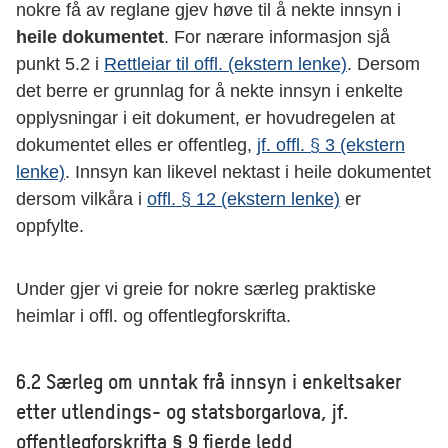
nokre få av reglane gjev høve til å nekte innsyn i
heile dokumentet
. For nærare informasjon sjå
punkt 5.2 i
Rettleiar til offl. (ekstern lenke)
. Dersom
det berre er grunnlag for å nekte innsyn i enkelte
opplysningar i eit dokument, er hovudregelen at
dokumentet elles er offentleg,
jf. offl. § 3 (ekstern
lenke)
. Innsyn kan likevel nektast i heile dokumentet
dersom vilkåra i
offl. § 12 (ekstern lenke)
er
oppfylte.
Under gjer vi greie for nokre særleg praktiske
heimlar i offl. og offentlegforskrifta.
6.2 Særleg om unntak frå innsyn i enkeltsaker
etter utlendings- og statsborgarlova, jf.
offentlegforskrifta § 9 fjerde ledd