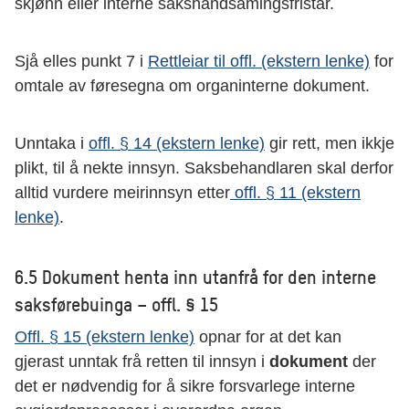
skjønn eller interne sakshandsamingsfristar.
Sjå elles punkt 7 i
Rettleiar til offl. (ekstern lenke)
for
omtale av føresegna om organinterne dokument.
Unntaka i
offl. § 14 (ekstern lenke)
gir rett, men ikkje
plikt, til å nekte innsyn. Saksbehandlaren skal derfor
alltid vurdere meirinnsyn etter
offl. § 11 (ekstern
lenke)
.
6.5 Dokument henta inn utanfrå for den interne
saksførebuinga – offl. § 15
Offl. § 15 (ekstern lenke)
opnar for at det kan
gjerast unntak frå retten til innsyn i
dokument
der
det er nødvendig for å sikre forsvarlege interne