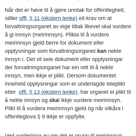
Når det er høve til å gjere unntak for offentlegheit,
stiller
offl
.
§ 11 (ekstern lenke)
eit krav om at
forvaltningsorganet av eige tiltak likevel skal vurdere
å gi innsyn (meirinnsyn). Plikta til å vurdere
meirinnsyn gjeld berre for dokument eller
opplysningar som forvaltningsorganet
kan
nekte
innsyn i. Det vil seie dokument eller opplysningar
der forvaltningsorganet har ein rett til å nekte
innsyn, men ikkje ei plikt. Dersom dokumentet
inneheld opplysningar som er underlagde teieplikt
etter
offl.
§ 13 (ekstern lenke),
har organet ei plikt til
å nekte innsyn og
ska
l ikkje vurdere meirinnsyn.
Plikt til å vurdera meirinnsyn gjeld òg når vilkåra i
offentleglova § 9 ikkje er oppfylte.
Ved vurderinga av om det er grunn til meirinnsyn,