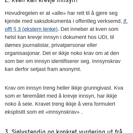
Hovudregelen er at «alle» har rett til å gjere seg
kjende med saksdokumenta i offentleg verksemd,
jf.
offl
§ 3 (ekstern lenke)
. Det inneber at kven som
helst kan krevje innsyn i dokument hos UDI, til
dømes journalistar, privatpersonar eller
organisasjonar. Det er ikkje noko krav om at den
som ber om innsyn identifiserer seg. Innsynskrav
kan derfor setjast fram anonymt.
Krav om innsyn treng heller ikkje grunngivast. Kva
som er føremålet med å krevje innsyn, har ikkje
noko å seie. Kravet treng ikkje å vera formulert
eksplisitt som eit «innsynskrav» .
3. Sjølvstendig og konkret vurdering ut frå