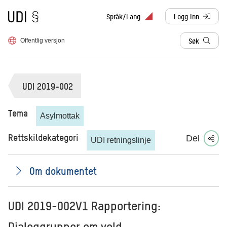
Til forsiden
Språk/Lang
Logg inn
, sendes til anne
Søk
Offentlig versjon
UDI 2019-002
Tema
Asylmottak
Rettskildekategori
Del
UDI retningslinje
Om dokumentet
UDI 2019-002V1 Rapportering:
Dialoggrupper om vold