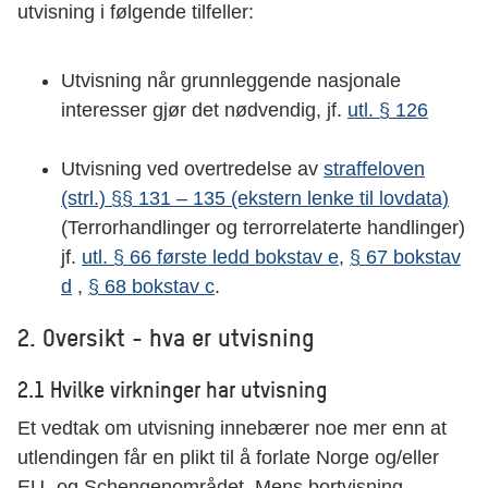
utvisning i følgende tilfeller:
Utvisning når grunnleggende nasjonale
interesser gjør det nødvendig, jf.
utl. § 126
Utvisning ved overtredelse av
straffeloven
(strl.) §§ 131 – 135 (ekstern lenke til lovdata)
(Terrorhandlinger og terrorrelaterte handlinger)
jf.
utl. § 66 første ledd bokstav e
,
§ 67 bokstav
d
,
§ 68 bokstav c
.
2. Oversikt - hva er utvisning
2.1 Hvilke virkninger har utvisning
Et vedtak om utvisning innebærer noe mer enn at
utlendingen får en plikt til å forlate Norge og/eller
EU- og Schengenområdet. Mens bortvisning