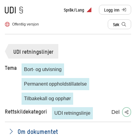
Til forsiden
Språk/Lang
Logg inn
, sendes til anne
Søk
Offentlig versjon
UDI retningslinjer
Tema
Bort- og utvisning
Permanent oppholdstillatelse
Tilbakekall og opphør
Rettskildekategori
Del
UDI retningslinje
Om dokumentet