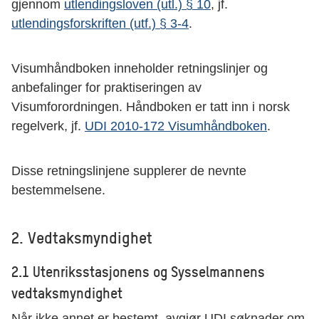
gjennom
utlendingsloven (utl.) § 10
, jf.
utlendingsforskriften (utf.) § 3-4
.
Visumhåndboken inneholder retningslinjer og
anbefalinger for praktiseringen av
Visumforordningen. Håndboken er tatt inn i norsk
regelverk, jf.
UDI 2010-172 Visumhåndboken
.
Disse retningslinjene supplerer de nevnte
bestemmelsene.
2. Vedtaksmyndighet
2.1 Utenriksstasjonens og Sysselmannens
vedtaksmyndighet
Når ikke annet er bestemt, avgjør UDI søknader om