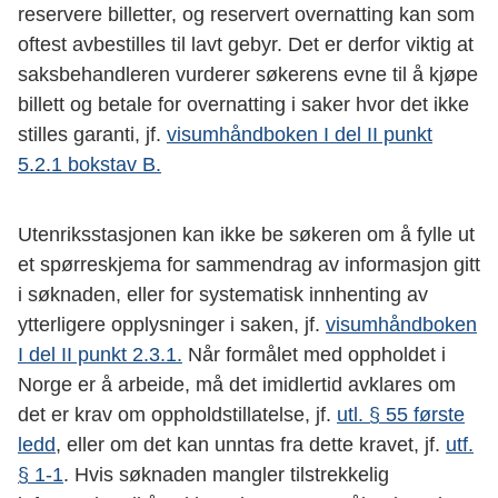
reservere billetter, og reservert overnatting kan som
oftest avbestilles til lavt gebyr. Det er derfor viktig at
saksbehandleren vurderer søkerens evne til å kjøpe
billett og betale for overnatting i saker hvor det ikke
stilles garanti, jf.
visumhåndboken I del II punkt
5.2.1 bokstav B.
Utenriksstasjonen kan ikke be søkeren om å fylle ut
et spørreskjema for sammendrag av informasjon gitt
i søknaden, eller for systematisk innhenting av
ytterligere opplysninger i saken, jf.
visumhåndboken
I del II punkt 2.3.1.
Når formålet med oppholdet i
Norge er å arbeide, må det imidlertid avklares om
det er krav om oppholdstillatelse, jf.
utl. § 55 første
ledd
, eller om det kan unntas fra dette kravet, jf.
utf.
§ 1-1
. Hvis søknaden mangler tilstrekkelig