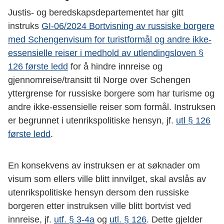
Justis- og beredskapsdepartementet har gitt
instruks
GI-06/2024 Bortvisning av russiske borgere
med Schengenvisum for turistformål og andre ikke-
essensielle reiser i medhold av utlendingsloven §
126 første ledd
for å hindre innreise og
gjennomreise/transitt til Norge over Schengen
yttergrense for russiske borgere som har turisme og
andre ikke-essensielle reiser som formål. Instruksen
er begrunnet i utenrikspolitiske hensyn, jf.
utl § 126
første ledd
.
En konsekvens av instruksen er at søknader om
visum som ellers ville blitt innvilget, skal avslås av
utenrikspolitiske hensyn dersom den russiske
borgeren etter instruksen ville blitt bortvist ved
innreise, jf.
utf. § 3-4a
og
utl. § 126
. Dette gjelder