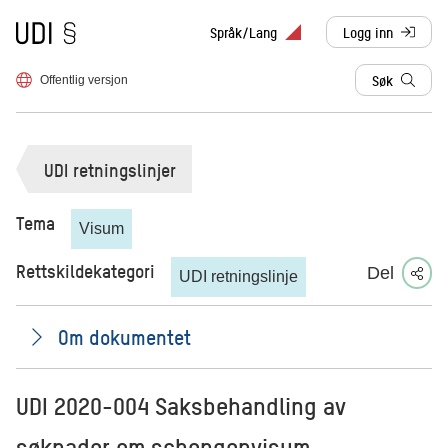
Til forsiden
Språk/Lang
Logg inn
, sendes til anne
Søk
Offentlig versjon
UDI retningslinjer
Tema
Visum
Rettskildekategori
Del
UDI retningslinje
Om dokumentet
UDI 2020-004 Saksbehandling av
søknader om schengenvisum