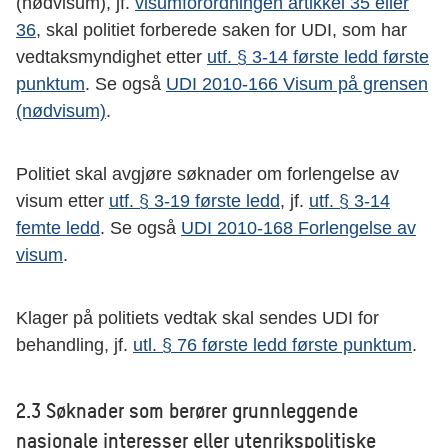
(nødvisum), jf.
visumforordningen artikkel 35 eller
36
, skal politiet forberede saken for UDI, som har
vedtaksmyndighet etter
utf. § 3-14 første ledd første
punktum
. Se også
UDI 2010-166 Visum på grensen
(nødvisum)
.
Politiet skal avgjøre søknader om forlengelse av
visum etter
utf. § 3-19 første ledd
, jf.
utf. § 3-14
femte ledd
. Se også
UDI 2010-168 Forlengelse av
visum
.
Klager på politiets vedtak skal sendes UDI for
behandling, jf.
utl. § 76 første ledd første punktum
.
2.3 Søknader som berører grunnleggende
nasjonale interesser eller utenrikspolitiske